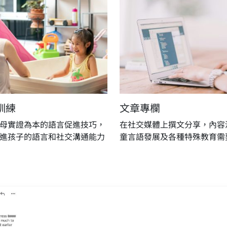
訓練
文章專欄
母實證為本的語言促進技巧，
在社交媒體上撰文分享，內容
進孩子的語言和社交溝通能力
童言語發展及各種特殊教育需
"We noticed a big differen