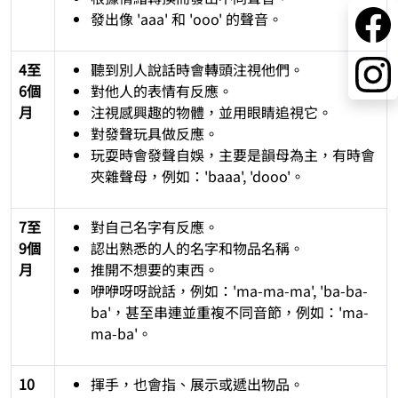
發出像 'aaa' 和 'ooo' 的聲音。
4至
聽到別人說話時會轉頭注視他們。
6個
對他人的表情有反應。
月
注視感興趣的物體，並用眼睛追視它。
對發聲玩具做反應。
玩耍時會發聲自娛，主要是韻母為主，有時會
夾雜聲母，例如：'baaa', 'dooo'。
7至
對自己名字有反應。
9個
認出熟悉的人的名字和物品名稱。
月
推開不想要的東西。
咿咿呀呀說話，例如：'ma-ma-ma', 'ba-ba-
ba'，甚至串連並重複不同音節，例如：'ma-
ma-ba'。
10
揮手，也會指、展示或遞出物品。